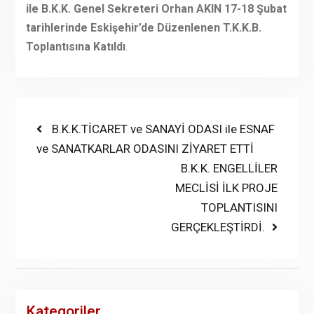
ile B.K.K. Genel Sekreteri Orhan AKIN 17-18 Şubat
tarihlerinde Eskişehir’de Düzenlenen T.K.K.B.
Toplantısına Katıldı
.
Yazı
Previous
B.K.K.TİCARET ve SANAYİ ODASI ile ESNAF
post:
ve SANATKARLAR ODASINI ZİYARET ETTİ
gezinmesi
Next
B.K.K. ENGELLİLER
post:
MECLİSİ İLK PROJE
TOPLANTISINI
GERÇEKLEŞTİRDİ.
Kategoriler