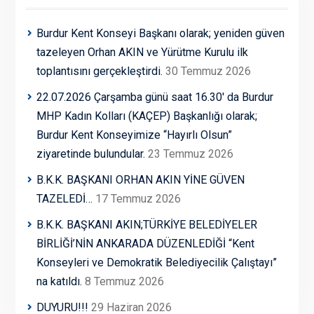
Burdur Kent Konseyi Başkanı olarak; yeniden güven
tazeleyen Orhan AKIN ve Yürütme Kurulu ilk
toplantısını gerçekleştirdi.
30 Temmuz 2026
22.07.2026 Çarşamba günü saat 16.30′ da Burdur
MHP Kadın Kolları (KAÇEP) Başkanlığı olarak;
Burdur Kent Konseyimize “Hayırlı Olsun”
ziyaretinde bulundular.
23 Temmuz 2026
B.K.K. BAŞKANI ORHAN AKIN YİNE GÜVEN
TAZELEDİ…
17 Temmuz 2026
B.K.K. BAŞKANI AKIN;TÜRKİYE BELEDİYELER
BİRLİĞİ’NİN ANKARADA DÜZENLEDİĞİ “Kent
Konseyleri ve Demokratik Belediyecilik Çalıştayı”
na katıldı.
8 Temmuz 2026
DUYURU!!!
29 Haziran 2026