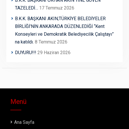
B.K.K. BAŞKANI ORHAN AKIN YİNE GÜVEN
TAZELEDİ…
17 Temmuz 2026
B.K.K. BAŞKANI AKIN;TÜRKİYE BELEDİYELER
BİRLİĞİ’NİN ANKARADA DÜZENLEDİĞİ “Kent
Konseyleri ve Demokratik Belediyecilik Çalıştayı”
na katıldı.
8 Temmuz 2026
DUYURU!!!
29 Haziran 2026
Menü
Ana Sayfa