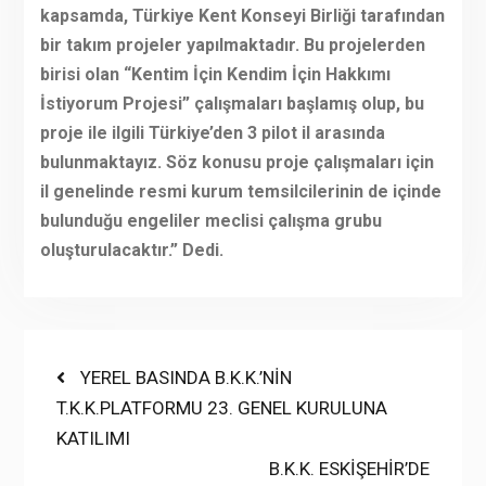
kapsamda, Türkiye Kent Konseyi Birliği tarafından
bir takım projeler yapılmaktadır. Bu projelerden
birisi olan “Kentim İçin Kendim İçin Hakkımı
İstiyorum Projesi” çalışmaları başlamış olup, bu
proje ile ilgili Türkiye’den 3 pilot il arasında
bulunmaktayız. Söz konusu proje çalışmaları için
il genelinde resmi kurum temsilcilerinin de içinde
bulunduğu engeliler meclisi çalışma grubu
oluşturulacaktır.” Dedi.
Yazı
Previous
YEREL BASINDA B.K.K.’NİN
post:
T.K.K.PLATFORMU 23. GENEL KURULUNA
gezinmesi
KATILIMI
Next
B.K.K. ESKİŞEHİR’DE