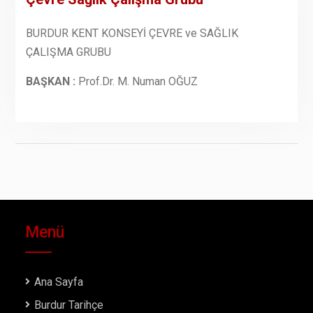
BURDUR KENT KONSEYİ ÇEVRE ve SAĞLIK
ÇALIŞMA GRUBU
BAŞKAN :
Prof.Dr. M. Numan OĞUZ
Menü
Ana Sayfa
Burdur Tarihçe