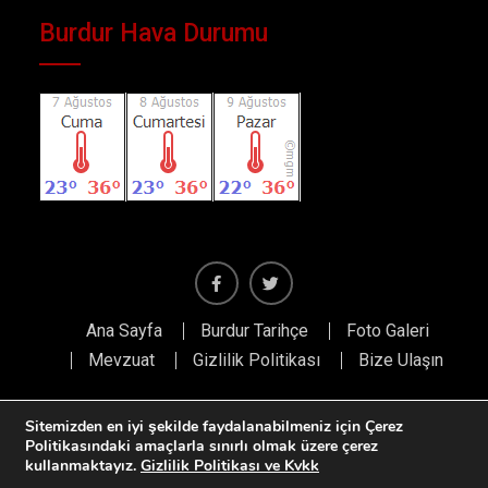
Burdur Hava Durumu
Facebook
Twiter
Ana Sayfa
Burdur Tarihçe
Foto Galeri
Mevzuat
Gizlilik Politikası
Bize Ulaşın
Sitemizden en iyi şekilde faydalanabilmeniz için Çerez
Politikasındaki amaçlarla sınırlı olmak üzere çerez
Tüm hakları saklıdır. Burdur Kent Konseyi
kullanmaktayız.
Gizlilik Politikası ve Kvkk