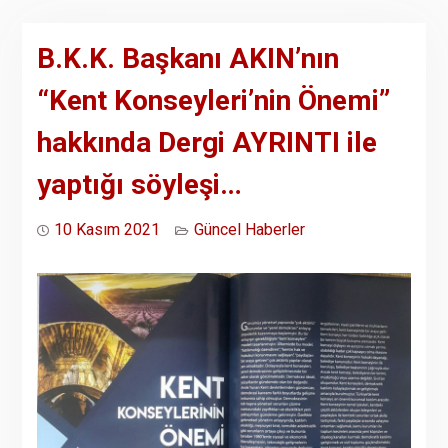
B.K.K. Başkanı AKIN’nın
“Kent Konseyleri’nin Önemi”
hakkında Dergi AYRINTI ile
yaptığı söyleşi…
10 Kasım 2021
Güncel Haberler