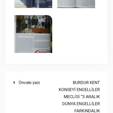
Yazı
Previous
Next
Önceki yazı
BURDUR KENT
post:
post:
KONSEYİ ENGELLİLER
gezinmesi
MECLİSİ “3 ARALIK
DÜNYA ENGELLİLER
FARKINDALIK