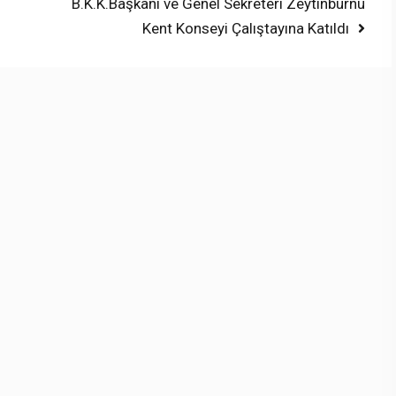
Next
B.K.K.Başkanı ve Genel Sekreteri Zeytinburnu
post:
Kent Konseyi Çalıştayına Katıldı