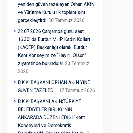
yeniden güven tazeleyen Orhan AKIN
ve Yürütme Kurulu ilk toplantısını
gerçekleştirdi.
30 Temmuz 2026
22.07.2026 Çarşamba günü saat
16.30′ da Burdur MHP Kadın Kolları
(KAÇEP) Başkanlığı olarak; Burdur
Kent Konseyimize “Hayırlı Olsun”
ziyaretinde bulundular.
23 Temmuz
2026
B.K.K. BAŞKANI ORHAN AKIN YİNE
GÜVEN TAZELEDİ…
17 Temmuz 2026
B.K.K. BAŞKANI AKIN;TÜRKİYE
BELEDİYELER BİRLİĞİ’NİN
ANKARADA DÜZENLEDİĞİ “Kent
Konseyleri ve Demokratik