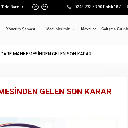
0′ da Burdur
0248 233 53 90 Dahili 187
ı olarak; Burdur
yaretinde
Yönetim Şeması
Meclislerimiz
Mevzuat
Çalışma Grupla
ÜVEN TAZELEDİ…
DİYELER
 “Kent
ik Çalıştayı” na
 İDARE MAHKEMESİNDEN GELEN SON KARAR
; yeniden güven
ulu ilk
MESİNDEN GELEN SON KARAR