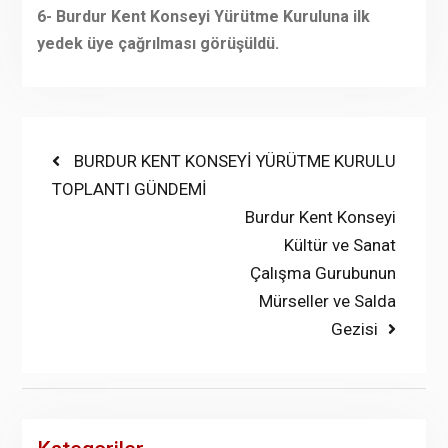
6- Burdur Kent Konseyi Yürütme Kuruluna ilk
yedek üye çağrılması görüşüldü.
Yazı
Previous
BURDUR KENT KONSEYİ YÜRÜTME KURULU
post:
TOPLANTI GÜNDEMİ
gezinmesi
Next
Burdur Kent Konseyi
post:
Kültür ve Sanat
Çalışma Gurubunun
Mürseller ve Salda
Gezisi