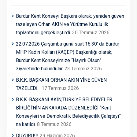
Burdur Kent Konseyi Başkanı olarak; yeniden güven
tazeleyen Orhan AKIN ve Yürütme Kurulu ilk
toplantısını gerçekleştirdi.
30 Temmuz 2026
22.07.2026 Çarşamba günü saat 16.30′ da Burdur
MHP Kadın Kolları (KAÇEP) Başkanlığı olarak;
Burdur Kent Konseyimize “Hayırlı Olsun”
ziyaretinde bulundular.
23 Temmuz 2026
B.K.K. BAŞKANI ORHAN AKIN YİNE GÜVEN
TAZELEDİ…
17 Temmuz 2026
B.K.K. BAŞKANI AKIN;TÜRKİYE BELEDİYELER
BİRLİĞİ’NİN ANKARADA DÜZENLEDİĞİ “Kent
Konseyleri ve Demokratik Belediyecilik Çalıştayı”
na katıldı.
8 Temmuz 2026
DUYURU!!!
29 Haziran 2026