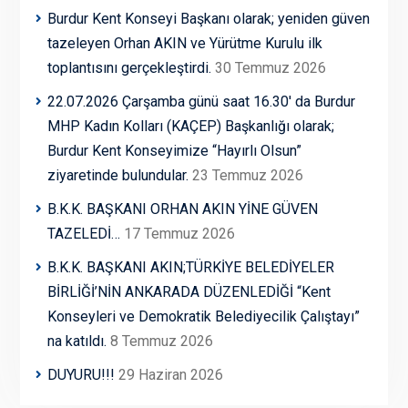
Burdur Kent Konseyi Başkanı olarak; yeniden güven
tazeleyen Orhan AKIN ve Yürütme Kurulu ilk
toplantısını gerçekleştirdi.
30 Temmuz 2026
22.07.2026 Çarşamba günü saat 16.30′ da Burdur
MHP Kadın Kolları (KAÇEP) Başkanlığı olarak;
Burdur Kent Konseyimize “Hayırlı Olsun”
ziyaretinde bulundular.
23 Temmuz 2026
B.K.K. BAŞKANI ORHAN AKIN YİNE GÜVEN
TAZELEDİ…
17 Temmuz 2026
B.K.K. BAŞKANI AKIN;TÜRKİYE BELEDİYELER
BİRLİĞİ’NİN ANKARADA DÜZENLEDİĞİ “Kent
Konseyleri ve Demokratik Belediyecilik Çalıştayı”
na katıldı.
8 Temmuz 2026
DUYURU!!!
29 Haziran 2026