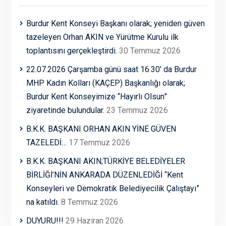
Burdur Kent Konseyi Başkanı olarak; yeniden güven
tazeleyen Orhan AKIN ve Yürütme Kurulu ilk
toplantısını gerçekleştirdi.
30 Temmuz 2026
22.07.2026 Çarşamba günü saat 16.30′ da Burdur
MHP Kadın Kolları (KAÇEP) Başkanlığı olarak;
Burdur Kent Konseyimize “Hayırlı Olsun”
ziyaretinde bulundular.
23 Temmuz 2026
B.K.K. BAŞKANI ORHAN AKIN YİNE GÜVEN
TAZELEDİ…
17 Temmuz 2026
B.K.K. BAŞKANI AKIN;TÜRKİYE BELEDİYELER
BİRLİĞİ’NİN ANKARADA DÜZENLEDİĞİ “Kent
Konseyleri ve Demokratik Belediyecilik Çalıştayı”
na katıldı.
8 Temmuz 2026
DUYURU!!!
29 Haziran 2026