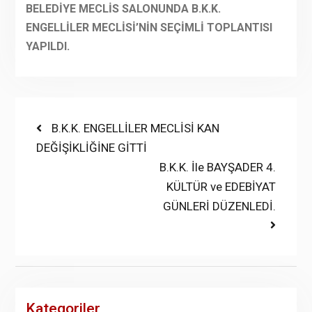
BELEDİYE MECLİS SALONUNDA B.K.K.
ENGELLİLER MECLİSİ’NİN SEÇİMLİ TOPLANTISI
YAPILDI.
Yazı
Previous
B.K.K. ENGELLİLER MECLİSİ KAN
post:
DEĞİŞİKLİĞİNE GİTTİ
gezinmesi
Next
B.K.K. İle BAYŞADER 4.
post:
KÜLTÜR ve EDEBİYAT
GÜNLERİ DÜZENLEDİ.
Kategoriler