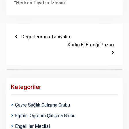
“Herkes Tiyatro İzlesin”
Yazı
Previous
Değerlerimizi Tanıyalım
post:
Next
Kadın El Emeği Pazarı
gezinmesi
post:
Kategoriler
Çevre Sağlık Çalışma Grubu
Eğitim, Öğretim Çalışma Grubu
Engelliler Meclisi