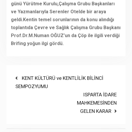
günü Yürütme Kurulu,Çalışma Grubu Başkanları
ve Yazmanlarıyla Serenler Otelde bir araya
geldi.Kentin temel sorunlarının da konu alındığı
toplantıda Çevre ve Sağlık Çalışma Grubu Başkanı
Prof.Dr.M.Numan OĞUZ’un da Çöp ile ilgili verdiği
Brifing yoğun ilgi gördü.
Yazı
Previous
KENT KÜLTÜRÜ ve KENTLİLİK BİLİNCİ
post:
SEMPOZYUMU
gezinmesi
Next
ISPARTA İDARE
post:
MAHKEMESİNDEN
GELEN KARAR