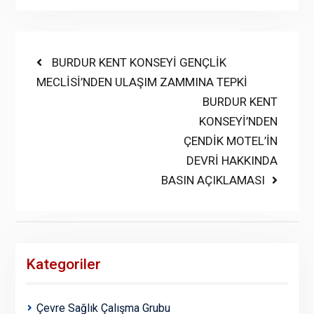
Yazı
Previous
BURDUR KENT KONSEYİ GENÇLİK
post:
MECLİSİ’NDEN ULAŞIM ZAMMINA TEPKİ
gezinmesi
Next
BURDUR KENT
post:
KONSEYİ’NDEN
ÇENDİK MOTEL’İN
DEVRİ HAKKINDA
BASIN AÇIKLAMASI
Kategoriler
Çevre Sağlık Çalışma Grubu