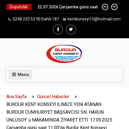
Skip
Duyurular:
22.07.2026 Çarşamba günü saat
to
16.30′ da Burdur MHP Kadın
content
0248 233 53 90 Dahili 187
kentkonseyi15@hotmail.com
Kolları (KAÇEP) Başkanlığı olarak;
Burdur Kent Konseyimize “Hayırlı
Olsun” ziyaretinde bulundular.
Facebook
Twiter
B.K.K. BAŞKANI ORHAN AKIN YİNE
GÜVEN TAZELEDİ…
B.K.K. BAŞKANI AKIN;TÜRKİYE
BELEDİYELER BİRLİĞİ’NİN
ANKARADA DÜZENLEDİĞİ “Kent
Konseyleri ve Demokratik
Menu
Belediyecilik Çalıştayı” na katıldı.
DUYURU!!!
Burdur Kent Konseyi Başkanı
Ana Sayfa
Güncel Haberler
olarak; yeniden güven tazeleyen
BURDUR KENT KONSEYİ İLİMİZE YENİ ATANAN
Orhan AKIN ve Yürütme Kurulu ilk
BURDUR CUMHURİYET BAŞSAVCISI SN. HARUN
toplantısını gerçekleştirdi.
ÜNLÜSOY’ u MAKAMINDA ZİYARET ETTİ. 17.09.2025
Çarşamba günü saat 11.00’da Burdur Kent Konseyi