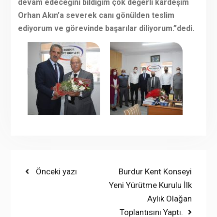
devam edeceğini bildiğim çok değerli kardeşim
Orhan Akın’a severek canı gönülden teslim
ediyorum ve görevinde başarılar diliyorum.”dedi.
Yazı
Previous
Next
Önceki yazı
Burdur Kent Konseyi
post:
post:
Yeni Yürütme Kurulu İlk
gezinmesi
Aylık Olağan
Toplantısını Yaptı.