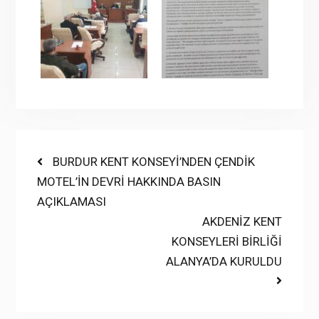
Yazı
Previous
BURDUR KENT KONSEYİ’NDEN ÇENDİK
post:
MOTEL’İN DEVRİ HAKKINDA BASIN
gezinmesi
AÇIKLAMASI
Next
AKDENİZ KENT
post:
KONSEYLERİ BİRLİĞİ
ALANYA’DA KURULDU