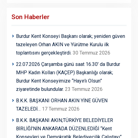
Son Haberler
Burdur Kent Konseyi Başkanı olarak; yeniden güven
tazeleyen Orhan AKIN ve Yürütme Kurulu ilk
toplantısını gerçekleştirdi.
30 Temmuz 2026
22.07.2026 Çarşamba günü saat 16.30′ da Burdur
MHP Kadın Kolları (KAÇEP) Başkanlığı olarak;
Burdur Kent Konseyimize “Hayırlı Olsun”
ziyaretinde bulundular.
23 Temmuz 2026
B.K.K. BAŞKANI ORHAN AKIN YİNE GÜVEN
TAZELEDİ…
17 Temmuz 2026
B.K.K. BAŞKANI AKIN;TÜRKİYE BELEDİYELER
BİRLİĞİ’NİN ANKARADA DÜZENLEDİĞİ “Kent
Konseyleri ve Demokratik Belediyecilik Çalıştayı”