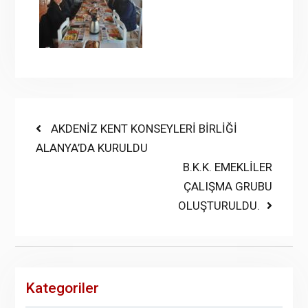
Yazı
Previous
AKDENİZ KENT KONSEYLERİ BİRLİĞİ
post:
ALANYA’DA KURULDU
gezinmesi
Next
B.K.K. EMEKLİLER
post:
ÇALIŞMA GRUBU
OLUŞTURULDU.
Kategoriler