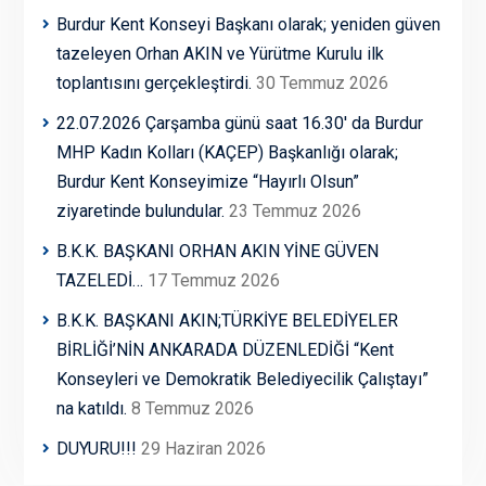
Burdur Kent Konseyi Başkanı olarak; yeniden güven
tazeleyen Orhan AKIN ve Yürütme Kurulu ilk
toplantısını gerçekleştirdi.
30 Temmuz 2026
22.07.2026 Çarşamba günü saat 16.30′ da Burdur
MHP Kadın Kolları (KAÇEP) Başkanlığı olarak;
Burdur Kent Konseyimize “Hayırlı Olsun”
ziyaretinde bulundular.
23 Temmuz 2026
B.K.K. BAŞKANI ORHAN AKIN YİNE GÜVEN
TAZELEDİ…
17 Temmuz 2026
B.K.K. BAŞKANI AKIN;TÜRKİYE BELEDİYELER
BİRLİĞİ’NİN ANKARADA DÜZENLEDİĞİ “Kent
Konseyleri ve Demokratik Belediyecilik Çalıştayı”
na katıldı.
8 Temmuz 2026
DUYURU!!!
29 Haziran 2026