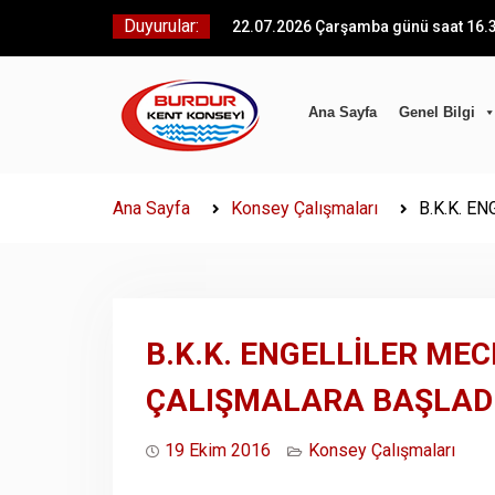
Skip
Duyurular:
22.07.2026 Çarşamba günü saat 16.3
to
MHP Kadın Kolları (KAÇEP) Başkanlığ
content
Kent Konseyimize “Hayırlı Olsun” zi
bulundular.
Ana Sayfa
Genel Bilgi
B.K.K. BAŞKANI ORHAN AKIN YİNE G
B.K.K. BAŞKANI AKIN;TÜRKİYE BELE
BİRLİĞİ’NİN ANKARADA DÜZENLEDİĞİ
Konseyleri ve Demokratik Belediyecil
Ana Sayfa
Konsey Çalışmaları
B.K.K. E
katıldı.
DUYURU!!!
Burdur Kent Konseyi Başkanı olarak
tazeleyen Orhan AKIN ve Yürütme Kur
toplantısını gerçekleştirdi.
B.K.K. ENGELLİLER ME
ÇALIŞMALARA BAŞLAD
19 Ekim 2016
Konsey Çalışmaları