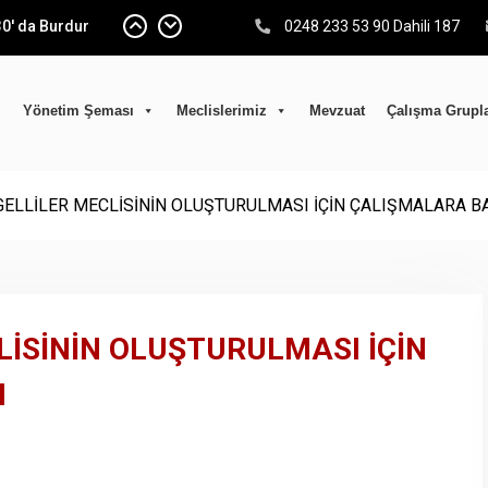
0′ da Burdur
0248 233 53 90 Dahili 187
ı olarak; Burdur
yaretinde
Yönetim Şeması
Meclislerimiz
Mevzuat
Çalışma Grupla
ÜVEN TAZELEDİ…
DİYELER
 “Kent
ik Çalıştayı” na
NGELLİLER MECLİSİNİN OLUŞTURULMASI İÇİN ÇALIŞMALARA B
; yeniden güven
ulu ilk
CLİSİNİN OLUŞTURULMASI İÇİN
I