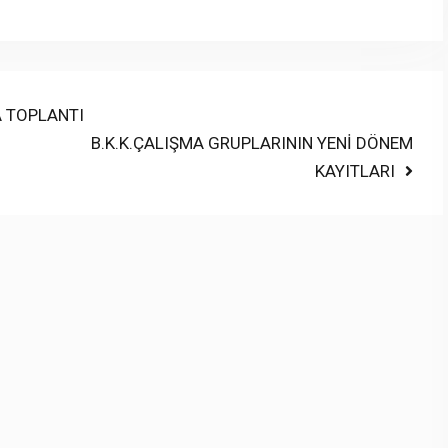
A TOPLANTI
Next
B.K.K.ÇALIŞMA GRUPLARININ YENİ DÖNEM
post:
KAYITLARI