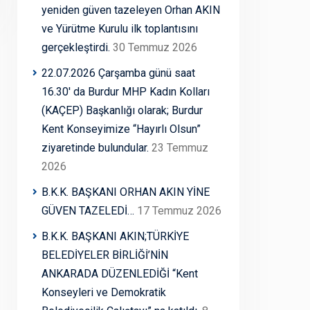
yeniden güven tazeleyen Orhan AKIN
ve Yürütme Kurulu ilk toplantısını
gerçekleştirdi.
30 Temmuz 2026
22.07.2026 Çarşamba günü saat
16.30′ da Burdur MHP Kadın Kolları
(KAÇEP) Başkanlığı olarak; Burdur
Kent Konseyimize “Hayırlı Olsun”
ziyaretinde bulundular.
23 Temmuz
2026
B.K.K. BAŞKANI ORHAN AKIN YİNE
GÜVEN TAZELEDİ…
17 Temmuz 2026
B.K.K. BAŞKANI AKIN;TÜRKİYE
BELEDİYELER BİRLİĞİ’NİN
ANKARADA DÜZENLEDİĞİ “Kent
Konseyleri ve Demokratik