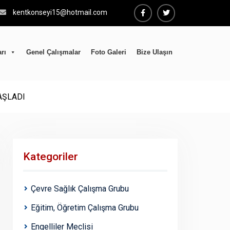
kentkonseyi15@hotmail.com
Facebook
Twiter
rı
Genel Çalışmalar
Foto Galeri
Bize Ulaşın
AŞLADI
Kategoriler
Çevre Sağlık Çalışma Grubu
Eğitim, Öğretim Çalışma Grubu
Engelliler Meclisi