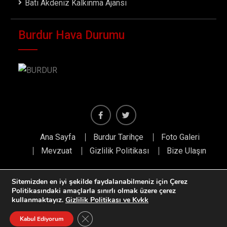
Batı Akdeniz Kalkınma Ajansı
Burdur Hava Durumu
Facebook
Twiter
Ana Sayfa
Burdur Tarihçe
Foto Galeri
Mevzuat
Gizlilik Politikası
Bize Ulaşın
Sitemizden en iyi şekilde faydalanabilmeniz için Çerez
Politikasındaki amaçlarla sınırlı olmak üzere çerez
Tüm hakları saklıdır. Burdur Kent Konseyi
kullanmaktayız.
Gizlilik Politikası ve Kvkk
Kodlama:
Sademedia Interactive
GDPR çerez şeridini kapat
Kabul Ediyorum