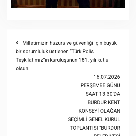
Yazı
Previous
Milletimizin huzuru ve güvenliği için büyük
post:
bir sorumluluk üstlenen “Türk Polis
gezinmesi
Teşkilatımız”ın kuruluşunun 181. yılı kutlu
olsun.
Next
16.07.2026
post:
PERŞEMBE GÜNÜ
SAAT 13.30’DA
BURDUR KENT
KONSEYİ OLAĞAN
SEÇİMLİ GENEL KURUL
TOPLANTISI “BURDUR