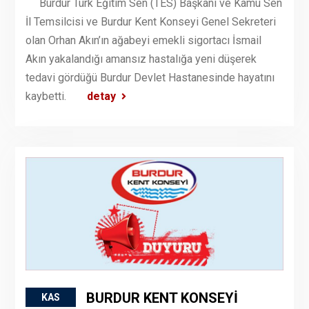
Burdur Türk Eğitim Sen (TES) Başkanı ve Kamu Sen
İl Temsilcisi ve Burdur Kent Konseyi Genel Sekreteri
olan Orhan Akın’ın ağabeyi emekli sigortacı İsmail
Akın yakalandığı amansız hastalığa yeni düşerek
tedavi gördüğü Burdur Devlet Hastanesinde hayatını
kaybetti.
detay
BURDUR KENT KONSEYİ
KAS